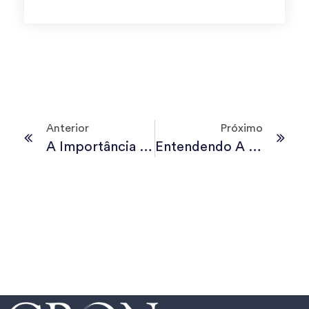
Anterior
Próximo
A Importância De Memoriais E Despachos Com Julgadores Para As Decisões Judiciais
Entendendo A Importância Da Sustentação Oral Nas Sessões De Julgamento Dos Tribunais