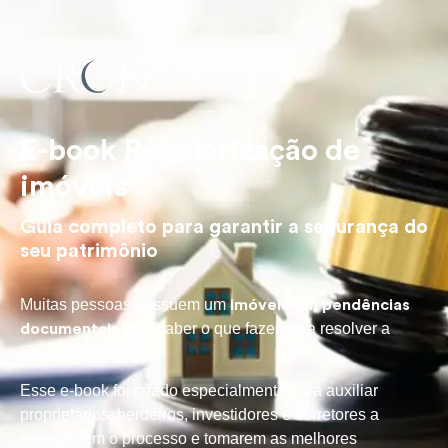
E-book Regularização de
imóveis
Guia completo para garantir a segurança do
seu patrimônio
Muitas pessoas possuem um
imóvel com pendências
sem saber o que fazer para resolver a
documentais
situação.
Esse e-book foi criado especialmente para auxiliar
proprietários, herdeiros, investidores e corretores a
entenderem o processo e tomarem as melhores