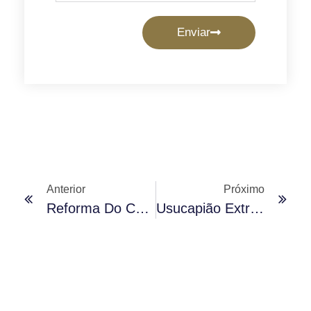
Enviar
Anterior
Próximo
Reforma Do Código Civil E A Herança Digital
Usucapião Extrajudicial: Uma Alternativa Mais Rápida Para A Regularização Registral De Bens Imóveis